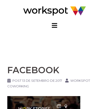
Pular
para
o
conteúdo
FACEBOOK
POST
13 DE SETEMBRO DE 2017
WORKSPOT
COWORKING