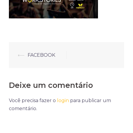
Navegação
⟵
FACEBOOK
de
posts
Deixe um comentário
Você precisa fazer o
login
para publicar um
comentário.