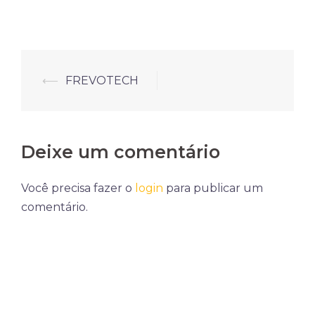
Navegação
⟵
FREVOTECH
de
posts
Deixe um comentário
Você precisa fazer o
login
para publicar um
comentário.