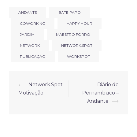
ANDANTE
BATE PAPO
COWORKING
HAPPY HOUR
JARDIM
MAESTRO FORRÓ
NETWORK
NETWORK.SPOT
PUBLICAÇÃO
WORKSPOT
Navegação
⟵
Network.Spot –
Diário de
de
Motivação
Pernambuco –
posts
Andante
⟶