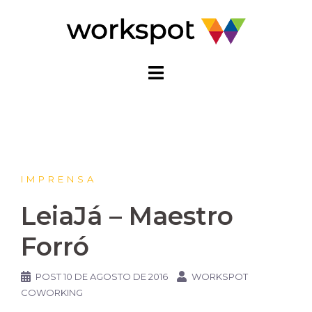
Pular
para
o
conteúdo
IMPRENSA
LeiaJá – Maestro
Forró
POST
10 DE AGOSTO DE 2016
WORKSPOT
COWORKING