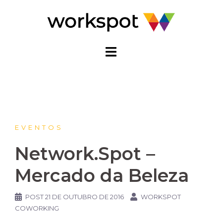
Pular
para
o
conteúdo
EVENTOS
Network.Spot –
Mercado da Beleza
POST
21 DE OUTUBRO DE 2016
WORKSPOT
COWORKING