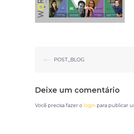
Navegação
⟵
POST_BLOG
de
posts
Deixe um comentário
Você precisa fazer o
login
para publicar 