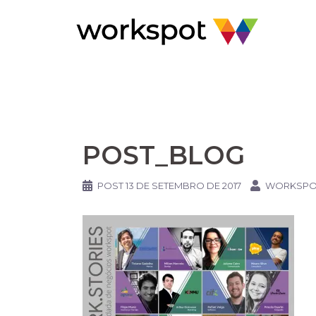
Pular
para
o
conteúdo
POST_BLOG
POST
13 DE SETEMBRO DE 2017
WORKSPO