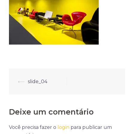
Navegação
⟵
slide_04
de
posts
Deixe um comentário
Você precisa fazer o
login
para publicar um