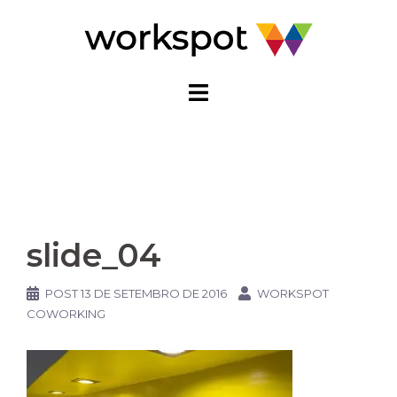
Pular
para
o
conteúdo
slide_04
POST
13 DE SETEMBRO DE 2016
WORKSPOT
COWORKING