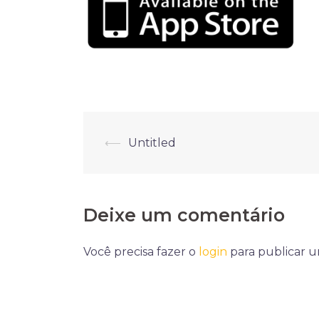
Navegação
⟵
Untitled
de
posts
Deixe um comentário
Você precisa fazer o
login
para publicar 