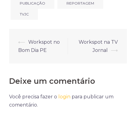
PUBLICAÇÃO
REPORTAGEM
TVJC
Navegação
⟵
Workspot no
Workspot na TV
de
Bom Dia PE
Jornal
⟶
posts
Deixe um comentário
Você precisa fazer o
login
para publicar um
comentário.