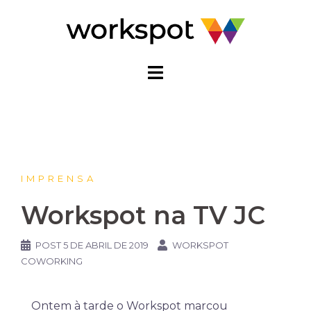
Pular
para
o
conteúdo
IMPRENSA
Workspot na TV JC
POST
5 DE ABRIL DE 2019
WORKSPOT
COWORKING
Ontem à tarde o Workspot marcou