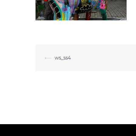
Navegação
⟵
ws_ss4
de
posts