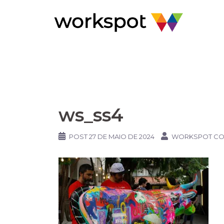
Pular
para
o
conteúdo
ws_ss4
POST
27 DE MAIO DE 2024
WORKSPOT C