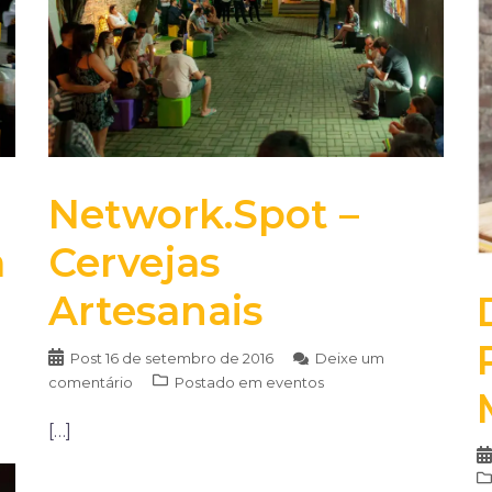
Network.Spot –
a
Cervejas
Artesanais
Post
16 de setembro de 2016
Deixe um
comentário
Postado em
eventos
[…]