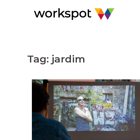
Pular
para
o
conteúdo
Tag:
jardim