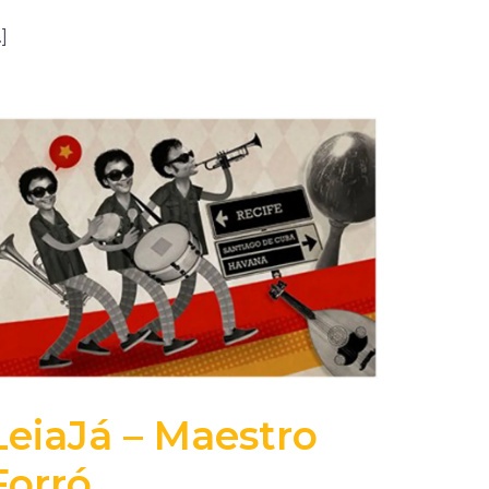
]
LeiaJá – Maestro
Forró