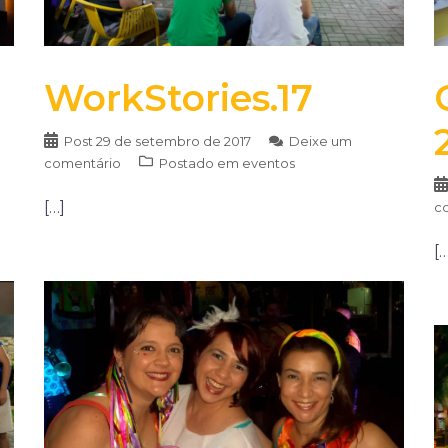
WorkStories.17
Post
29 de setembro de 2017
Deixe um
comentário
Postado em
eventos
[…]
c
[…